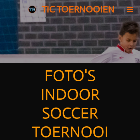
TIC TOERNOOIEN
Ga
direct
naar
de
hoofdinhoud
FOTO'S
INDOOR
SOCCER
TOERNOOI