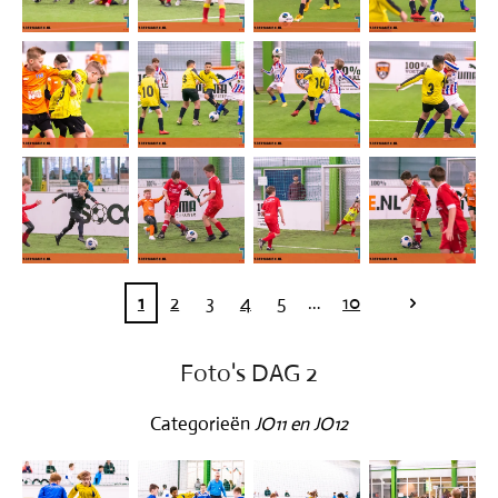
1
2
3
4
5
10
Foto's DAG 2
Categorieën
JO11 en JO12