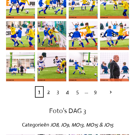
1
2
3
4
5
9
Foto's DAG 3
Categorieën
JO8, JO9, MO13, MO15 & JO15